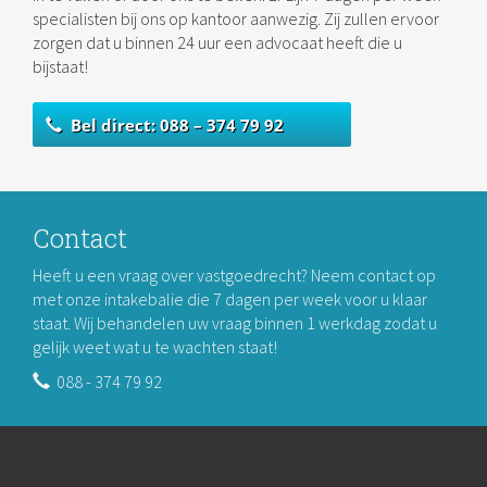
specialisten bij ons op kantoor aanwezig. Zij zullen ervoor
zorgen dat u binnen 24 uur een advocaat heeft die u
bijstaat!
Bel direct: 088 – 374 79 92
Contact
Heeft u een vraag over vastgoedrecht? Neem contact op
met onze intakebalie die 7 dagen per week voor u klaar
staat. Wij behandelen uw vraag binnen 1 werkdag zodat u
gelijk weet wat u te wachten staat!
088 - 374 79 92