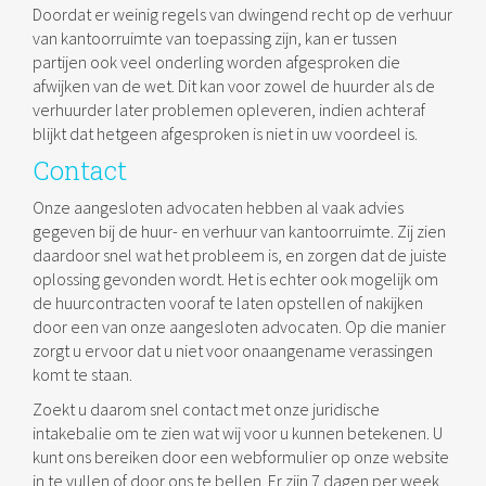
Doordat er weinig regels van dwingend recht op de verhuur
van kantoorruimte van toepassing zijn, kan er tussen
partijen ook veel onderling worden afgesproken die
afwijken van de wet. Dit kan voor zowel de huurder als de
verhuurder later problemen opleveren, indien achteraf
blijkt dat hetgeen afgesproken is niet in uw voordeel is.
Contact
Onze aangesloten advocaten hebben al vaak advies
gegeven bij de huur- en verhuur van kantoorruimte. Zij zien
daardoor snel wat het probleem is, en zorgen dat de juiste
oplossing gevonden wordt. Het is echter ook mogelijk om
de huurcontracten vooraf te laten opstellen of nakijken
door een van onze aangesloten advocaten. Op die manier
zorgt u ervoor dat u niet voor onaangename verassingen
komt te staan.
Zoekt u daarom snel contact met onze juridische
intakebalie om te zien wat wij voor u kunnen betekenen. U
kunt ons bereiken door een webformulier op onze website
in te vullen of door ons te bellen. Er zijn 7 dagen per week