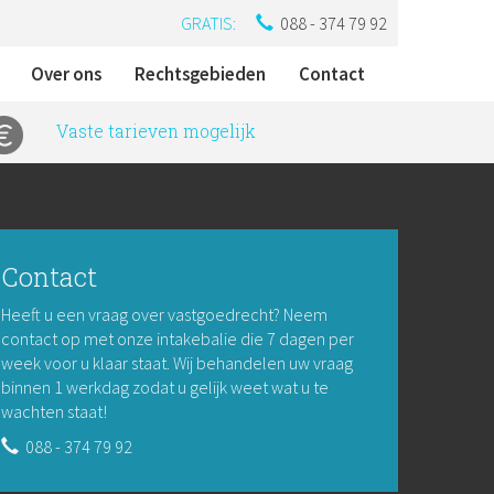
GRATIS:
088 - 374 79 92
Over ons
Rechtsgebieden
Contact
Vaste tarieven mogelijk
Contact
Heeft u een vraag over vastgoedrecht? Neem
contact op met onze intakebalie die 7 dagen per
week voor u klaar staat. Wij behandelen uw vraag
binnen 1 werkdag zodat u gelijk weet wat u te
wachten staat!
088 - 374 79 92