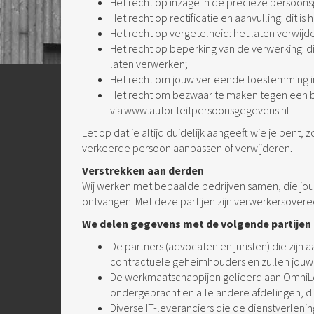
Het recht op inzage in de precieze persoon
Het recht op rectificatie en aanvulling: dit i
Het recht op vergetelheid: het laten verwi
Het recht op beperking van de verwerking: d
laten verwerken;
Het recht om jouw verleende toestemming in
Het recht om bezwaar te maken tegen een be
via
www.autoriteitpersoonsgegevens.nl
Let op dat je altijd duidelijk aangeeft wie je ben
verkeerde persoon aanpassen of verwijderen.
Verstrekken aan derden
Wij werken met bepaalde bedrijven samen, die 
ontvangen. Met deze partijen zijn verwerkersove
We delen gegevens met de volgende partijen
De partners (advocaten en juristen) die zijn a
contractuele geheimhouders en zullen jouw z
De werkmaatschappijen gelieerd aan OmniLeg
ondergebracht en alle andere afdelingen, d
Diverse IT-leveranciers die de dienstverleni