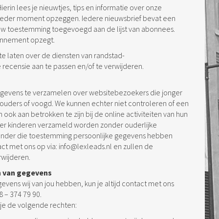
erin lees je nieuwtjes, tips en informatie over onze
 ieder moment opzeggen. Iedere nieuwsbrief bevat een
uw toestemming toegevoegd aan de lijst van abonnees.
onnement opzegt.
te laten over de diensten van randstad-
 recensie aan te passen en/of te verwijderen.
 gegevens te verzamelen over websitebezoekers die jonger
n ouders of voogd. We kunnen echter niet controleren of een
 ook aan betrokken te zijn bij de online activiteiten van hun
er kinderen verzameld worden zonder ouderlijke
 zonder die toestemming persoonlijke gegevens hebben
t met ons op via: info@lexleads.nl en zullen de
wijderen.
en van gegevens
evens wij van jou hebben, kun je altijd contact met ons
8 – 374 79 90
.
je de volgende rechten: