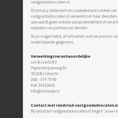
vastgoedadvocaten.nl.
⁣Dit privacy statement en cookiebeleid is enkel v
vastgoedadvocaten.nl verwerkt om haar diensten 
aanvaardt geen enkele aansprakelijkheid of veran
websites van partners en derden.
Als je vragen hebt, of wilt weten wat we precies v
onderstaande gegevens.
Verwerkingsverantwoordelijke
Lex & Leads B.V.
Papendorpseweg 95
3528 BJ Utrecht
088 - 374 79 90
KvK 34320641
info@lexleads.nl
Contact met randstad-vastgoedadvocaten.n
Bij randstad-vastgoedadvocaten.nl begint ‘Jouw rou