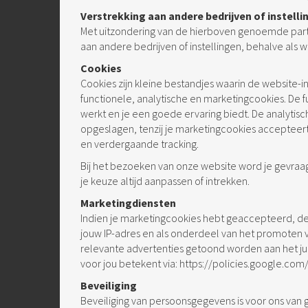
Verstrekking aan andere bedrijven of instelli
Met uitzondering van de hierboven genoemde par
aan andere bedrijven of instellingen, behalve als wij 
Cookies
Cookies zijn kleine bestandjes waarin de website-
functionele, analytische en marketingcookies. De 
werkt en je een goede ervaring biedt. De analytis
opgeslagen, tenzij je marketingcookies accepteert
en verdergaande tracking.
Bij het bezoeken van onze website word je gevraag
je keuze altijd aanpassen of intrekken.
Marketingdiensten
Indien je marketingcookies hebt geaccepteerd, 
jouw IP-adres en als onderdeel van het promoten 
relevante advertenties getoond worden aan het jui
voor jou betekent via:
https://policies.google.com
Beveiliging
Beveiliging van persoonsgegevens is voor ons van 