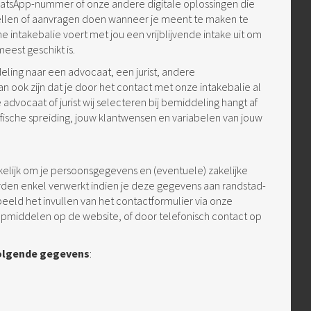
hatsApp-nummer of onze andere digitale oplossingen die
tellen of aanvragen doen wanneer je meent te maken te
 intakebalie voert met jou een vrijblijvende intake uit om
eest geschikt is.
eling naar een advocaat, een jurist, andere
n ook zijn dat je door het contact met onze intakebalie al
advocaat of jurist wij selecteren bij bemiddeling hangt af
ische spreiding, jouw klantwensen en variabelen van jouw
kelijk om je persoonsgegevens en (eventuele) zakelijke
en enkel verwerkt indien je deze gegevens aan randstad-
eeld het invullen van het contactformulier via onze
lpmiddelen op de website, of door telefonisch contact op
volgende gegevens
: