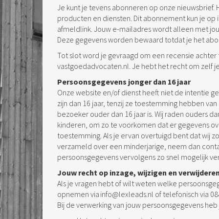
Je kunt je tevens abonneren op onze nieuwsbrief. Hi
producten en diensten. Dit abonnement kun je op
afmeldlink. Jouw e-mailadres wordt alleen met jo
Deze gegevens worden bewaard totdat je het ab
Tot slot word je gevraagd om een recensie achter 
vastgoedadvocaten.nl. Je hebt het recht om zelf je
Persoonsgegevens jonger dan 16 jaar
Onze website en/of dienst heeft niet de intentie
zijn dan 16 jaar, tenzij ze toestemming hebben va
bezoeker ouder dan 16 jaar is. Wij raden ouders dan
kinderen, om zo te voorkomen dat er gegevens ov
toestemming. Als je ervan overtuigd bent dat wij
verzameld over een minderjarige, neem dan contac
persoonsgegevens vervolgens zo snel mogelijk ver
Jouw recht op inzage, wijzigen en verwijder
Als je vragen hebt of wilt weten welke persoonsgeg
opnemen via
info@lexleads.nl
of telefonisch via
08
Bij de verwerking van jouw persoonsgegevens heb 