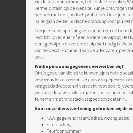
Via de telefoonnummers, het contactformulier, W
vermeld staan op de website, kun je ons vragen s
hebben met een juridisch probleem. Onze juridische
na te gaan welke juridische oplossing voor jou het m
Een juridische oplossing zou kunnen zijn de bemidd
rechtshulpverlener of een andere verwijzing. Het ka
bent geholpen en verdere hulp niet nodig is. Welke 
van de beschikbaarheid van de advocaten, geograf
zaak.
Welke persoonsgegevens verwerken wij?
Om je goed van dienst te kunnen zijn is het noodza
gegevens te verwerken. Je persoonsgegevens word
vastgoedadvocaten.nl verstrekt hebt door bijvoorb
website, door gebruik te maken van technische hu
te nemen met randstad-vastgoedadvocaten.nl.
Voor onze dienstverlening gebruiken wij de 
NAW-gegevens (naam, adres, woonplaats);
E-mailadres;
Telefoonnummer;