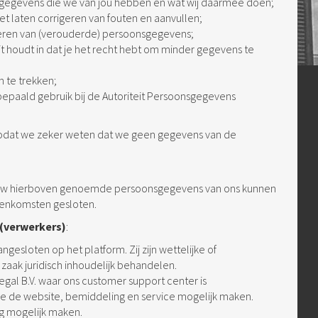
sgegevens die we van jou hebben en wat wij daarmee doen;
s het laten corrigeren van fouten en aanvullen;
jderen van (verouderde) persoonsgegevens;
it houdt in dat je het recht hebt om minder gegevens te
 te trekken;
paald gebruik bij de Autoriteit Persoonsgegevens
t, zodat we zeker weten dat we geen gegevens van de
jouw hierboven genoemde persoonsgegevens van ons kunnen
reenkomsten gesloten.
 (verwerkers)
:
angesloten op het platform. Zij zijn wettelijke of
aak juridisch inhoudelijk behandelen.
al B.V. waar ons customer support center is
ie de website, bemiddeling en service mogelijk maken.
ng mogelijk maken.