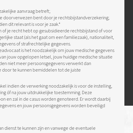
akelijke aanvraag betreft;
e doorverwezen bent door je rechtsbijstandverzekering;
n dit relevant is voor je zaak.*
n of je recht hebt op gesubsidieerde rechtsbijstand of voor
erlijke staat (als het gaat om een familiezaak), nationaliteit,
evens of strafrechtelijke gegevens.
adeadvocaat is het noodzakelijk om jouw medische gegevens
 van jouw opgelopen letsel, jouw huidige medische situatie
rden niet meer persoonsgegevens verwerkt dan
e door te kunnen bemiddelen tot de juiste
l indien de verwerking noodzakelijk is voor de instelling,
ng óf na jouw uitdrukkelijke toestemming. Deze
on en zal in de casus worden genoteerd. Er wordt daarbij
sgegevens en jouw persoonsgegevens worden beveiligd
n dienst te kunnen zijn en vanwege de eventuele