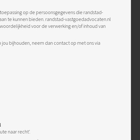
an toepassing op de persoonsgegevens die randstad-
aan te kunnen bieden. randstad-vastgoedadvocaten.nl
twoordelijkheid voor de verwerking en/of inhoud van
an jou bijhouden, neem dan contact op met ons via
l
te naar recht’.