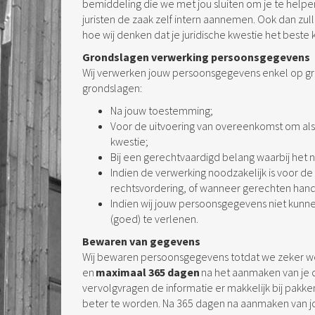
bemiddeling die we met jou sluiten om je te helpen 
juristen de zaak zelf intern aannemen. Ook dan zul
hoe wij denken dat je juridische kwestie het best
Grondslagen verwerking persoonsgegevens
Wij verwerken jouw persoonsgegevens enkel op gr
grondslagen:
Na jouw toestemming;
Voor de uitvoering van overeenkomst om als 
kwestie;
Bij een gerechtvaardigd belang waarbij het
Indien de verwerking noodzakelijk is voor de
rechtsvordering, of wanneer gerechten hand
Indien wij jouw persoonsgegevens niet kunne
(goed) te verlenen.
Bewaren van gegevens
Wij bewaren persoonsgegevens totdat we zeker w
en
maximaal 365 dagen
na het aanmaken van je ca
vervolgvragen de informatie er makkelijk bij pakk
beter te worden. Na 365 dagen na aanmaken van 