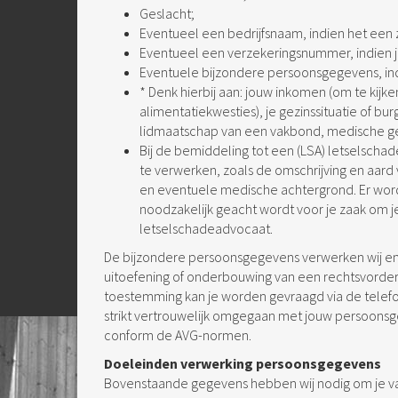
Geslacht;
Eventueel een bedrijfsnaam, indien het een z
Eventueel een verzekeringsnummer, indien j
Eventuele bijzondere persoonsgegevens, indie
* Denk hierbij aan: jouw inkomen (om te kijke
alimentatiekwesties), je gezinssituatie of burg
lidmaatschap van een vakbond, medische geg
Bij de bemiddeling tot een (LSA) letselsch
te verwerken, zoals de omschrijving en aard
en eventuele medische achtergrond. Er wo
noodzakelijk geacht wordt voor je zaak om j
letselschadeadvocaat.
De bijzondere persoonsgegevens verwerken wij enke
uitoefening of onderbouwing van een rechtsvorderi
toestemming kan je worden gevraagd via de telefo
strikt vertrouwelijk omgegaan met jouw persoon
conform de AVG-normen.
Doeleinden verwerking persoonsgegevens
Bovenstaande gegevens hebben wij nodig om je va