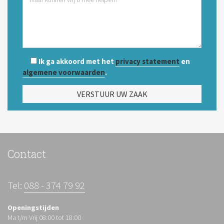
Ik ga akkoord met het
privacy statement
en
algemene voorwaarden
.
Contact
Tel:
088 - 374 79 92
Openingstijden
Ma t/m Vrij 08:00 tot 18:00