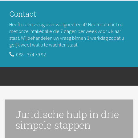
Contact
Heeft u een vraag over vastgoedrecht? Neem contact op
met onze intakebalie die 7 dagen per week voor u klaar
staat. Wij behandelen uw vraag binnen 1 werkdag zodat u
gelijk weet wat u te wachten staat!
088 - 374 79 92
Juridische hulp in drie
simpele stappen