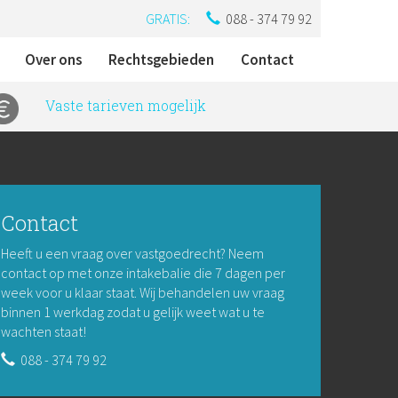
GRATIS:
088 - 374 79 92
Over ons
Rechtsgebieden
Contact
Vaste tarieven mogelijk
Contact
Heeft u een vraag over vastgoedrecht? Neem
contact op met onze intakebalie die 7 dagen per
week voor u klaar staat. Wij behandelen uw vraag
binnen 1 werkdag zodat u gelijk weet wat u te
wachten staat!
088 - 374 79 92