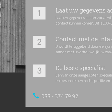
Laat uw gegevens a
Laat uw gegevens achter zodat wij
contact kunnen komen. Dit is 100% 
Contact met de inta
U wordt teruggebeld door een juris
samen met u vertrouwelijk uw zaa
De beste specialist
Een van onze aangesloten special
en bespreekt uw rechtspositie en 
088 - 374 79 92