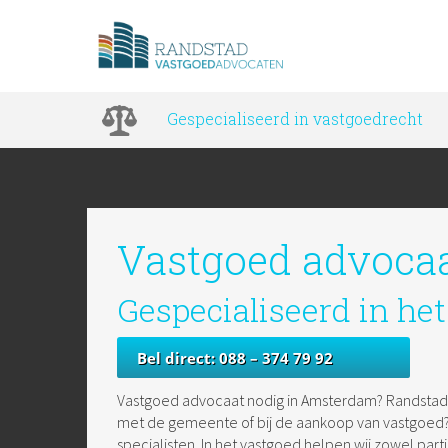
Gespecialiseerd in vastgoedrecht
Vastgoed advoca
Gespecialiseerd in he
Bel direct: 088 – 374 79 92
Vastgoed advocaat nodig in Amsterdam? Randstad 
met de gemeente of bij de aankoop van vastgoed? W
specialisten. In het vastgoed helpen wij zowel parti