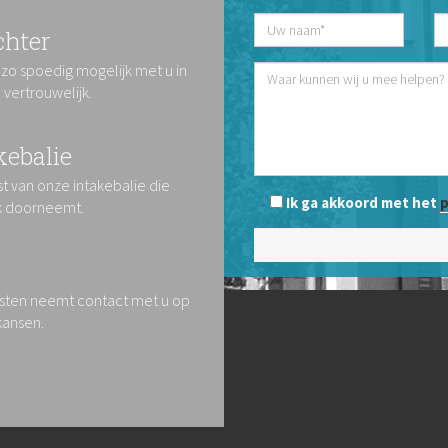
chter
 zo spoedig mogelijk met u in
vertrouwelijk.
kebalie
t van onze intakebalie die
Ik ga akkoord met het
p
k doorneemt.
isten neemt contact met u op
kansen.