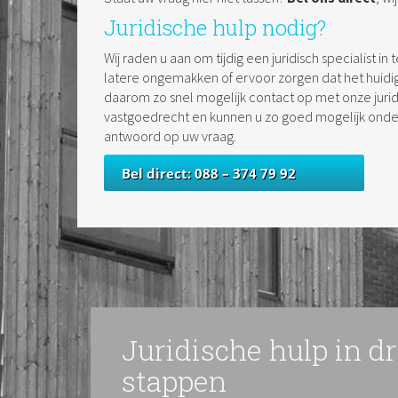
Juridische hulp nodig?
Wij raden u aan om tijdig een juridisch specialist 
latere ongemakken of ervoor zorgen dat het huidi
daarom zo snel mogelijk contact op met onze juridis
vastgoedrecht en kunnen u zo goed mogelijk onder
antwoord op uw vraag.
Bel direct: 088 – 374 79 92
Juridische hulp in d
stappen