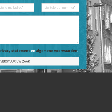
rivacy statement
en
algemene voorwaarden
.