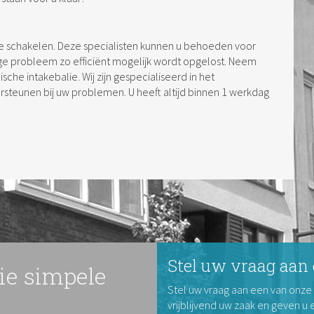
in te schakelen. Deze specialisten kunnen u behoeden voor
ge probleem zo efficiënt mogelijk wordt opgelost. Neem
che intakebalie. Wij zijn gespecialiseerd in het
steunen bij uw problemen. U heeft altijd binnen 1 werkdag
Stel uw vraag aan 
rie simpele
Stel uw vraag aan een van onze
vrijblijvend uw zaak en geven u 