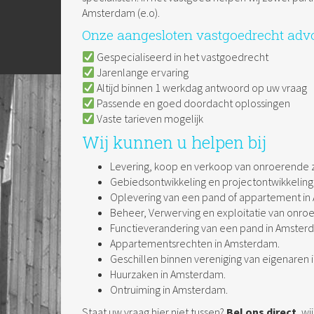
Amsterdam (e.o).
Onze aangesloten vastgoedrecht advo
Gespecialiseerd in het vastgoedrecht
Jarenlange ervaring
Altijd binnen 1 werkdag antwoord op uw vraag
Passende en goed doordacht oplossingen
Vaste tarieven mogelijk
Wij kunnen u helpen bij
Levering, koop en verkoop van onroerende 
Gebiedsontwikkeling en projectontwikkeling
Oplevering van een pand of appartement in
Beheer, Verwerving en exploitatie van onro
Functieverandering van een pand in Amster
Appartementsrechten in Amsterdam.
Geschillen binnen vereniging van eigenaren
Huurzaken in Amsterdam.
Ontruiming in Amsterdam.
Staat uw vraag hier niet tussen?
Bel ons direct
, wi