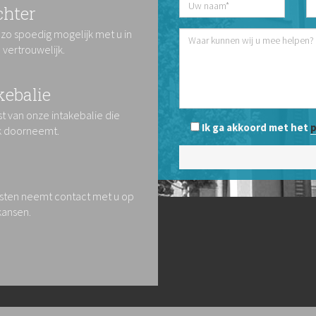
chter
 zo spoedig mogelijk met u in
vertrouwelijk.
kebalie
t van onze intakebalie die
Ik ga akkoord met het
p
k doorneemt.
isten neemt contact met u op
kansen.