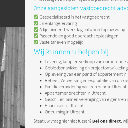
Onze aangesloten vastgoedrecht advo
Gespecialiseerd in het vastgoedrecht
Jarenlange ervaring
Altijd binnen 1 werkdag antwoord op uw vraag
Passende en goed doordacht oplossingen
Vaste tarieven mogelijk
Wij kunnen u helpen bij
Levering, koop en verkoop van onroerende z
Gebiedsontwikkeling en projectontwikkeling 
Oplevering van een pand of appartement in 
Beheer, Verwerving en exploitatie van onroe
Functieverandering van een pand in Utrecht.
Appartementsrechten in Utrecht.
Geschillen binnen vereniging van eigenaren i
Huurzaken in Utrecht.
Ontruiming in Utrecht.
Staat uw vraag hier niet tussen?
Bel ons direct
, wi