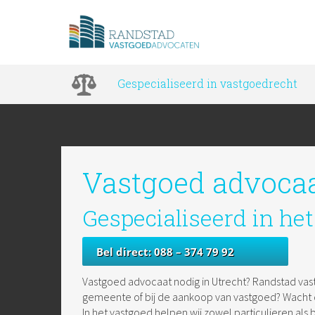
Gespecialiseerd in vastgoedrecht
Vastgoed advocaa
Gespecialiseerd in he
Bel direct: 088 – 374 79 92
Vastgoed advocaat nodig in Utrecht? Randstad vas
gemeente of bij de aankoop van vastgoed? Wacht dan
In het vastgoed helpen wij zowel particulieren als b