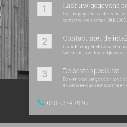
Laat uw gegevens a
Laat uw gegevens achter zodat wij
contact kunnen komen. Dit is 100% 
Contact met de inta
U wordt teruggebeld door een juris
samen met u vertrouwelijk uw zaa
De beste specialist
Een van onze aangesloten special
en bespreekt uw rechtspositie en 
088 - 374 79 92