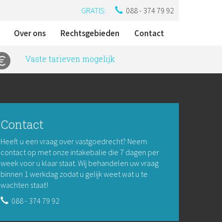
GRATIS:
088 - 374 79 92
Over ons
Rechtsgebieden
Contact
Vaste tarieven mogelijk
Contact
Heeft u een vraag over vastgoedrecht? Neem
contact op met onze intakebalie die 7 dagen per
week voor u klaar staat. Wij behandelen uw vraag
binnen 1 werkdag zodat u gelijk weet wat u te
wachten staat!
088 - 374 79 92