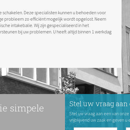
in te schakelen. Deze specialisten kunnen u behoeden voor
ge probleem zo efficiënt mogelijk wordt opgelost. Neem
che intakebalie. Wij zijn gespecialiseerd in het
steunen bij uw problemen. U heeft altijd binnen 1 werkdag
Stel uw vraag aan 
rie simpele
Stel uw vraag aan een van onze
vrijblijvend uw zaak en geven u 