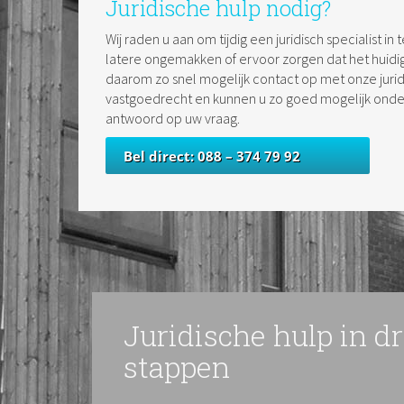
Juridische hulp nodig?
Wij raden u aan om tijdig een juridisch specialist 
latere ongemakken of ervoor zorgen dat het huidi
daarom zo snel mogelijk contact op met onze juridis
vastgoedrecht en kunnen u zo goed mogelijk onder
antwoord op uw vraag.
Bel direct: 088 – 374 79 92
Juridische hulp in d
stappen