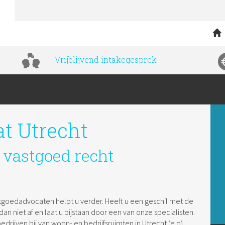
Vrijblijvend intakegesprek
t Utrecht
t vastgoed recht
tgoedadvocaten helpt u verder. Heeft u een geschil met de
 niet af en laat u bijstaan door een van onze specialisten.
edrijven bij van woon- en bedrijfsruimten in Utrecht (e.o).