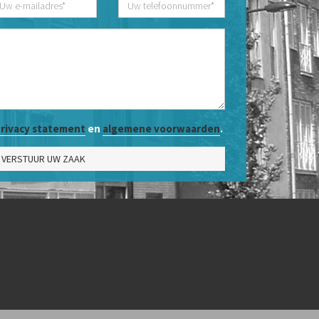
rivacy statement
en
algemene voorwaarden
.